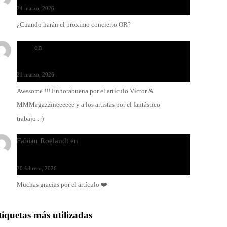
24 marzo, 2026
¿Cuando harán el proximo concierto OR?
Santi
en
Modo Ritmo de Melohman y Paco Colombàs:
pandeiro y ximbomba
21 marzo, 2026
Awesome !!! Enhorabuena por el artículo Víctor &
MMMagazzineeeeee y a los artistas por el fantástico
trabajo :-)
Fabian Roelandt
en
Amar el vinilo, amar a Fabian
Roelandt
20 febrero, 2026
Muchas gracias por el artículo ❤️
tiquetas más utilizadas