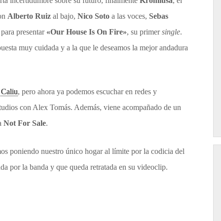
ta incertidumbre sobre su futuro, finalmente
Kromiusa
, el
con
Alberto Ruiz
al bajo,
Nico Soto
a las voces,
Sebas
a para presentar
«Our House Is On Fire»
, su primer
single
.
opuesta muy cuidada y a la que le deseamos la mejor andadura
 Caliu
, pero ahora ya podemos escuchar en redes y
e Studios con Alex Tomás. Además, viene acompañado de un
ra
Not For Sale
.
s poniendo nuestro único hogar al límite por la codicia del
da por la banda y que queda retratada en su videoclip.