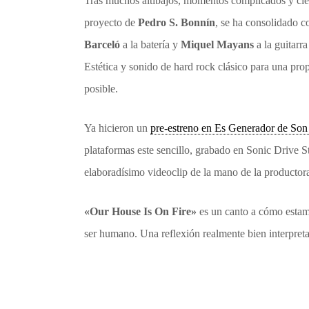
Tras muchos altibajos, momentos complicados y cier
proyecto de
Pedro S. Bonnín
, se ha consolidado 
Barceló
a la batería y
Miquel Mayans
a la guitarr
Estética y sonido de hard rock clásico para una pr
posible.
Ya hicieron un
pre-estreno en Es Generador de Son
plataformas este sencillo, grabado en Sonic Driv
elaboradísimo videoclip de la mano de la producto
«Our House Is On Fire»
es un canto a cómo estamo
ser humano. Una reflexión realmente bien interpreta