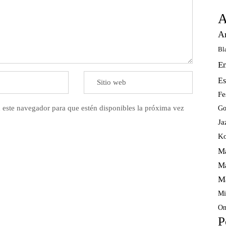
A
A
Bl
E
Es
Fe
 este navegador para que estén disponibles la próxima vez
Go
Ja
Ko
Ma
Ma
M
Mi
Om
P