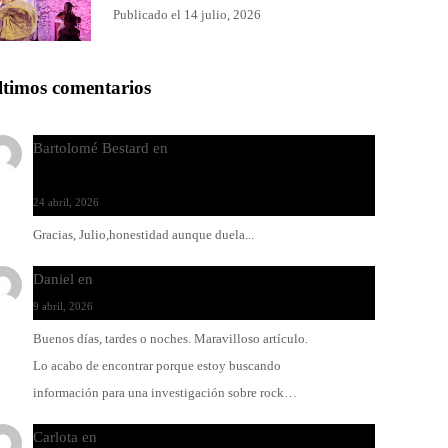
Publicado el 14 julio, 2026
ltimos comentarios
Bartolomé Bestard
en
Los Increíbles Autómatas, entre
la herida y la belleza
24 abril, 2026
Gracias, Julio,honestidad aunque duela...
Daniel
en
Rock y reguetón: agua y aceite
9 abril, 2026
Buenos días, tardes o noches. Maravilloso artículo.
Lo acabo de encontrar porque estoy buscando
información para una investigación sobre rock…
Carlota
en
O-ERRA pone a bailar al Teatre de Lloseta