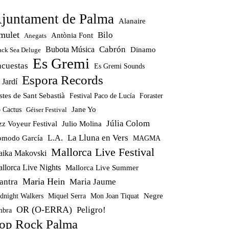
juntament de Palma
Alanaire
mulet
Bilo
Antònia Font
Anegats
Cabrón
Bubota Música
Dinamo
ack Sea Deluge
Es Gremi
ncuestas
Es Gremi Sounds
Espora Records
 Jardí
stes de Sant Sebastià
Festival Paco de Lucía
Foraster
Jane Yo
 Cactus
Géiser Festival
Júlia Colom
zz Voyeur Festival
Julio Molina
La Lluna en Vers
modo García
L.A.
MAGMA
Mallorca Live Festival
ika Makovski
llorca Live Nights
Mallorca Live Summer
Maria Hein
antra
Maria Jaume
Miquel Serra
Mon Joan Tiquat
Negre
dnight Walkers
OR (O-ERRA)
Peligro!
bra
op Rock Palma