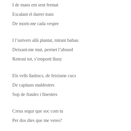
I de mans em sent fermat
Escalant el darrer tram
De morir-me cada vespre
I l’univers allà plantat, mirant babau
Deixant-me mut, permet l’absurd
Retroni tot, s’emporti lluny
Els vells lladrucs, de feixisme cucs
De capitans maldestres
Sop de fraules i finestres
Creus segur que soc com tu
Per dos dies que me veres?