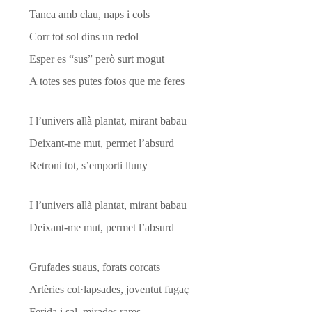
Tanca amb clau, naps i cols
Corr tot sol dins un redol
Esper es “sus” però surt mogut
A totes ses putes fotos que me feres
I l’univers allà plantat, mirant babau
Deixant-me mut, permet l’absurd
Retroni tot, s’emporti lluny
I l’univers allà plantat, mirant babau
Deixant-me mut, permet l’absurd
Grufades suaus, forats corcats
Artèries col·lapsades, joventut fugaç
Ferida i sal, mirades rares