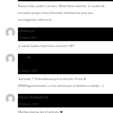
Buenos días, tardes o noches. Maravilloso artículo. Lo acabo de
encontrar porque estoy buscando información para una
investigación sobre rock…
Carlota
en
O-ERRA pone a bailar al Teatre de Lloseta
24 marzo, 2026
¿Cuando harán el proximo concierto OR?
Santi
en
Modo Ritmo de Melohman y Paco Colombàs: pand
y ximbomba
21 marzo, 2026
Awesome !!! Enhorabuena por el artículo Víctor &
MMMagazzineeeeee y a los artistas por el fantástico trabajo :-)
Fabian Roelandt
en
Amar el vinilo, amar a Fabian Roelandt
20 febrero, 2026
Muchas gracias por el artículo ❤️