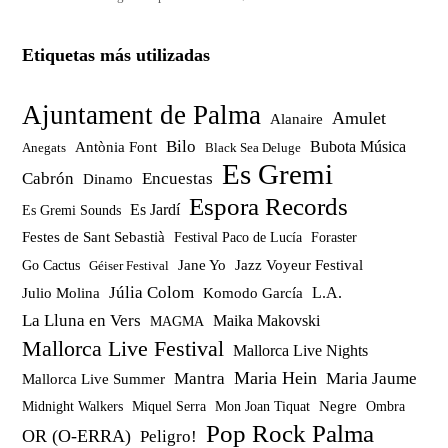
Etiquetas más utilizadas
Ajuntament de Palma
Amulet
Alanaire
Bilo
Bubota Música
Antònia Font
Anegats
Black Sea Deluge
Es Gremi
Cabrón
Encuestas
Dinamo
Espora Records
Es Jardí
Es Gremi Sounds
Festes de Sant Sebastià
Festival Paco de Lucía
Foraster
Jazz Voyeur Festival
Jane Yo
Go Cactus
Géiser Festival
Júlia Colom
Julio Molina
Komodo García
L.A.
La Lluna en Vers
Maika Makovski
MAGMA
Mallorca Live Festival
Mallorca Live Nights
Maria Hein
Mantra
Maria Jaume
Mallorca Live Summer
Miquel Serra
Mon Joan Tiquat
Negre
Ombra
Midnight Walkers
Pop Rock Palma
OR (O-ERRA)
Peligro!