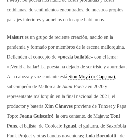
cotidianas, de sentimientos encontrados, de nuestros propios
paisajes interiores y aquellos en los que habitamos.
Maisurt
es un grupo de reciente creación, nacido en la
pandemia y formado por miembros de la escena mallorquina.
Defienden el concepto de
«poesía bailable»
con el lema:
«¡Venid a bailar! La poesía ha dejado de ser triste y aburrida».
A la cabeza y voz cantante está
Sion Moyá (o Capçana)
,
subcampeón de Mallorca de
Slam Poetry
en 2020 y
representante mallorquín en la final nacional de 2021; el
productor y batería
Xim Cànoves
proviene de Trinxet y Papa
Topo;
Joana Guiscafré
, la otra cantante, de Majava;
Toni
Pons
, el bajista, de Coolcab;
Ignasi
, el guitarra, de Saxofobia
Funk Project y otras bandas noventeras;
Lola Bortolotti
, de