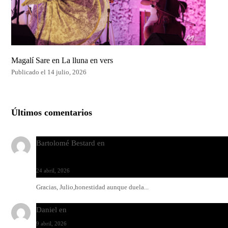
Magalí Sare en La lluna en vers
Publicado el 14 julio, 2026
Últimos comentarios
Bartolomé Bestard
en
Los Increíbles Autómatas, entre la her
y la belleza
24 abril, 2026
Gracias, Julio,honestidad aunque duela...
Daniel
en
Rock y reguetón: agua y aceite
9 abril, 2026