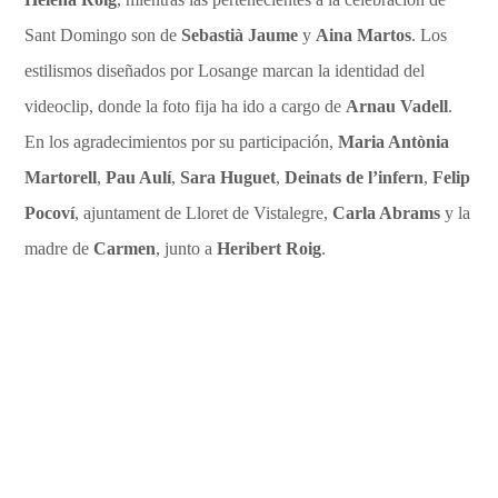
Sant Domingo son de
Sebastià Jaume
y
Aina Martos
. Los
estilismos diseñados por Losange marcan la identidad del
videoclip, donde la foto fija ha ido a cargo de
Arnau Vadell
.
En los agradecimientos por su participación,
Maria Antònia
Martorell
,
Pau Aulí
,
Sara Huguet
,
Deinats de l’infern
,
Felip
Pocoví
, ajuntament de Lloret de Vistalegre,
Carla Abrams
y la
madre de
Carmen
, junto a
Heribert Roig
.