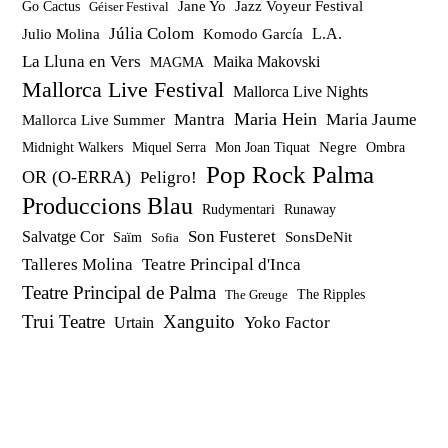
Jazz Voyeur Festival
Jane Yo
Go Cactus
Géiser Festival
Júlia Colom
Julio Molina
Komodo García
L.A.
La Lluna en Vers
Maika Makovski
MAGMA
Mallorca Live Festival
Mallorca Live Nights
Maria Hein
Mantra
Maria Jaume
Mallorca Live Summer
Miquel Serra
Mon Joan Tiquat
Negre
Ombra
Midnight Walkers
Pop Rock Palma
OR (O-ERRA)
Peligro!
Produccions Blau
Rudymentari
Runaway
Son Fusteret
Salvatge Cor
SonsDeNit
Saïm
Sofia
Talleres Molina
Teatre Principal d'Inca
Teatre Principal de Palma
The Ripples
The Greuge
Trui Teatre
Xanguito
Yoko Factor
Urtain