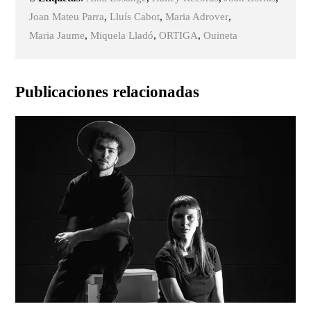
Joan Mateu Parra
,
Lluís Cabot
,
Maria Adrover
,
Maria Jaume
,
Miquela Lladó
,
ORTIGA
,
Ouineta
Publicaciones relacionadas