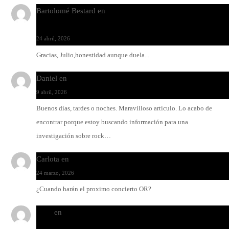
Bartolomé Bestard
en
Los Increíbles Autómatas, entre la her
y la belleza
24 abril, 2026
Gracias, Julio,honestidad aunque duela...
Daniel
en
Rock y reguetón: agua y aceite
9 abril, 2026
Buenos días, tardes o noches. Maravilloso artículo. Lo acabo de
encontrar porque estoy buscando información para una
investigación sobre rock…
Carlota
en
O-ERRA pone a bailar al Teatre de Lloseta
24 marzo, 2026
¿Cuando harán el proximo concierto OR?
Santi
en
Modo Ritmo de Melohman y Paco Colombàs: pand
y ximbomba