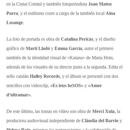
en la Ciutat Comtal y también fotoperiodista
Joan Mateu
Parra
, y el estilismo corre a cargo de la también local
A
ina
L
osange
.
La foto de portada es obra de
Catalina Pericàs
, y el diseño
gráfico de
M
art
í
L
lad
ó
y
Emma García
, autor el primero
también de la identidad visual de «Katana» de Maria Hein,
además de los visuales de su directo junto a la segunda. Edita el
sello catalán
Halley Records
, y el álbum se presentó con dos
sencillos con videoclip,
«Es teus beSOS»
y
«Amor
d’ultramar»
.
De este último, las tomas en vídeo son obra de
Merci Xula
, la
productora audiovisual independiente de
Clàudia del Barrio
y
Helena Roig
, mientras las pertenecientes a la celebración de