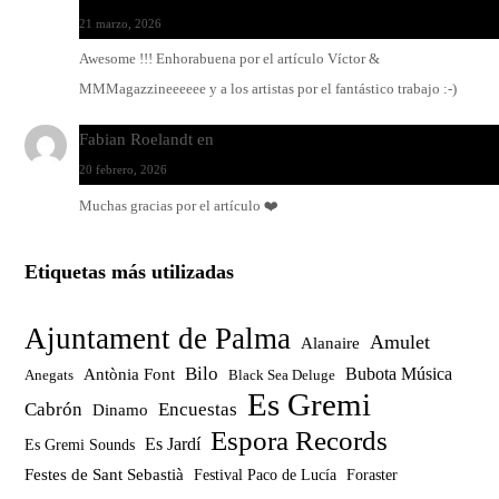
21 marzo, 2026
Awesome !!! Enhorabuena por el artículo Víctor &
MMMagazzineeeeee y a los artistas por el fantástico trabajo :-)
Fabian Roelandt
en
Amar el vinilo, amar a Fabian Roelandt
20 febrero, 2026
Muchas gracias por el artículo ❤️
Etiquetas más utilizadas
Ajuntament de Palma
Amulet
Alanaire
Bilo
Bubota Música
Antònia Font
Anegats
Black Sea Deluge
Es Gremi
Cabrón
Encuestas
Dinamo
Espora Records
Es Jardí
Es Gremi Sounds
Festes de Sant Sebastià
Festival Paco de Lucía
Foraster