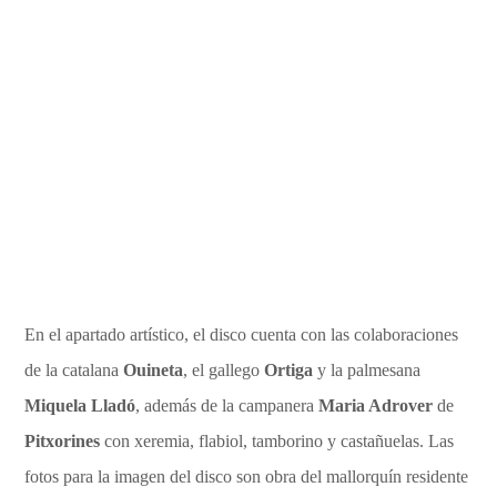
En el apartado artístico, el disco cuenta con las colaboraciones
de la catalana
O
uineta
, el gallego
O
rtiga
y la palmesana
Miquela L
lad
ó
, además de la campanera
Maria Adrover
de
Pitxorines
con xeremia, flabiol, tamborino y castañuelas. Las
fotos para la imagen del disco son obra del mallorquín residente