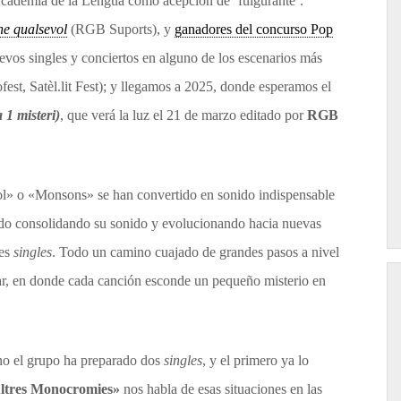
 Academia de la Lengua como acepción de ‘fulgurante’.
e qualsevol
(RGB Suports), y
ganadores del concurso Pop
evos singles y conciertos en alguno de los escenarios más
fest, Satèl.lit Fest); y llegamos a 2025, donde esperamos el
1 misteri)
, que verá la luz el 21 de marzo editado por
RGB
» o «Monsons» se han convertido en sonido indispensable
a ido consolidando su sonido y evolucionando hacia nuevas
tes
singles
. Todo un camino cuajado de grandes pasos a nivel
gar, en donde cada canción esconde un pequeño misterio en
mino el grupo ha preparado dos
singles
, y el primero ya lo
ltres Monocromies»
nos habla de esas situaciones en las