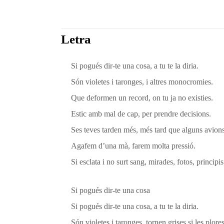
Letra
Si pogués dir-te una cosa, a tu te la diria.
Són violetes i taronges, i altres monocromies.
Que deformen un record, on tu ja no existies.
Estic amb mal de cap, per prendre decisions.
Ses teves tarden més, més tard que alguns avions
Agafem d’una mà, farem molta pressió.
Si esclata i no surt sang, mirades, fotos, principi
Si pogués dir-te una cosa
Si pogués dir-te una cosa, a tu te la diria.
Són violetes i taronges, tornen grises si les plores