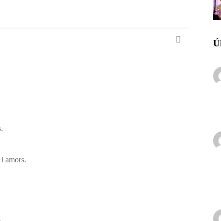
Ú
.
s i amors.
.