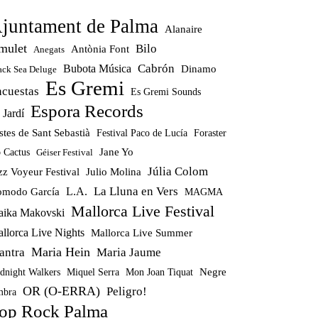
juntament de Palma
Alanaire
mulet
Bilo
Antònia Font
Anegats
Cabrón
Bubota Música
Dinamo
ack Sea Deluge
Es Gremi
ncuestas
Es Gremi Sounds
Espora Records
 Jardí
stes de Sant Sebastià
Festival Paco de Lucía
Foraster
Jane Yo
 Cactus
Géiser Festival
Júlia Colom
zz Voyeur Festival
Julio Molina
La Lluna en Vers
modo García
L.A.
MAGMA
Mallorca Live Festival
ika Makovski
llorca Live Nights
Mallorca Live Summer
Maria Hein
antra
Maria Jaume
Miquel Serra
Mon Joan Tiquat
Negre
dnight Walkers
OR (O-ERRA)
Peligro!
bra
op Rock Palma