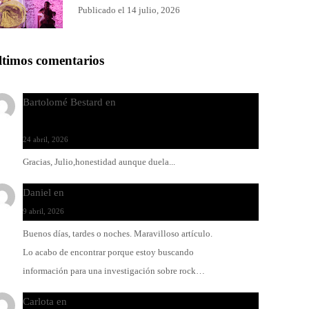
Publicado el 14 julio, 2026
ltimos comentarios
Bartolomé Bestard
en
Los Increíbles Autómatas, entre
la herida y la belleza
24 abril, 2026
Gracias, Julio,honestidad aunque duela...
Daniel
en
Rock y reguetón: agua y aceite
9 abril, 2026
Buenos días, tardes o noches. Maravilloso artículo.
Lo acabo de encontrar porque estoy buscando
información para una investigación sobre rock…
Carlota
en
O-ERRA pone a bailar al Teatre de Lloseta