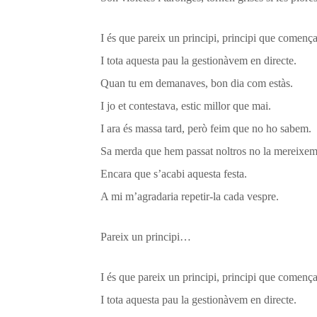
I és que pareix un principi, principi que comença
I tota aquesta pau la gestionàvem en directe.
Quan tu em demanaves, bon dia com estàs.
I jo et contestava, estic millor que mai.
I ara és massa tard, però feim que no ho sabem.
Sa merda que hem passat noltros no la mereixem
Encara que s’acabi aquesta festa.
A mi m’agradaria repetir-la cada vespre.
Pareix un principi…
I és que pareix un principi, principi que comença
I tota aquesta pau la gestionàvem en directe.