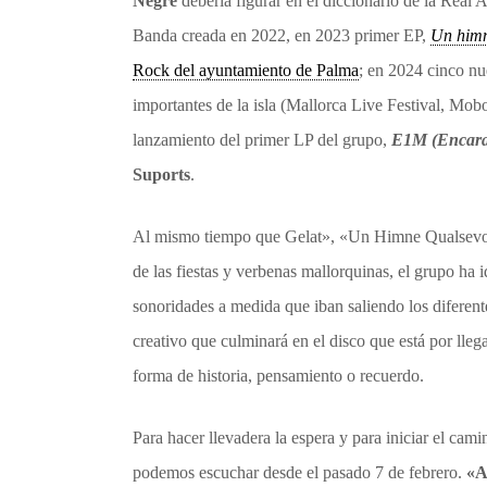
Negre
debería figurar en el diccionario de la Real
Banda creada en 2022, en 2023 primer EP,
Un himn
Rock del ayuntamiento de Palma
; en 2024 cinco nu
importantes de la isla (Mallorca Live Festival, Mobo
lanzamiento del primer LP del grupo,
E1M (Encara 
Suports
.
Al mismo tiempo que Gelat», «Un Himne Qualsevol
de las fiestas y verbenas mallorquinas, el grupo h
sonoridades a medida que iban saliendo los diferen
creativo que culminará en el disco que está por lle
forma de historia, pensamiento o recuerdo.
Para hacer llevadera la espera y para iniciar el ca
podemos escuchar desde el pasado 7 de febrero.
«A