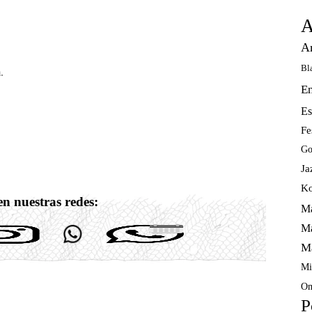
A
A
Bl
.
E
Es
Fe
Go
Ja
Ko
n nuestras redes:
Ma
Ma
M
Mi
Om
P