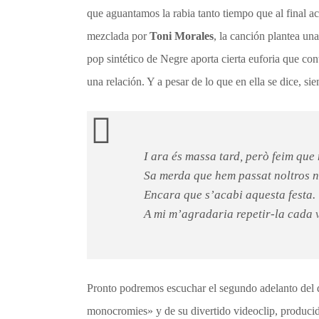
que aguantamos la rabia tanto tiempo que al final 
mezclada por
Toni Morales
, la canción plantea una
pop sintético de Negre aporta cierta euforia que cont
una relación. Y a pesar de lo que en ella se dice, 
I ara és massa tard, però feim que
Sa merda que hem passat noltros n
Encara que s’acabi aquesta festa.
A mi m’agradaria repetir-la cada 
Pronto podremos escuchar el segundo adelanto del d
monocromies» y de su divertido videoclip, producid