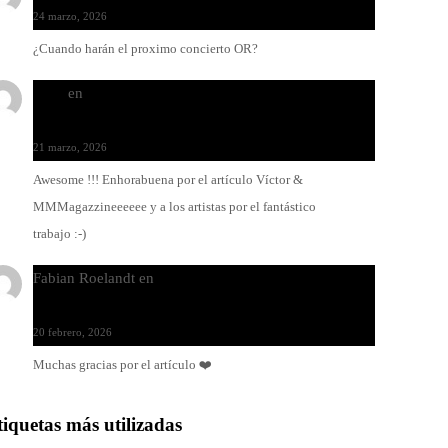
24 marzo, 2026
¿Cuando harán el proximo concierto OR?
Santi
en
Modo Ritmo de Melohman y Paco Colombàs:
pandeiro y ximbomba
21 marzo, 2026
Awesome !!! Enhorabuena por el artículo Víctor &
MMMagazzineeeeee y a los artistas por el fantástico
trabajo :-)
Fabian Roelandt
en
Amar el vinilo, amar a Fabian
Roelandt
20 febrero, 2026
Muchas gracias por el artículo ❤️
tiquetas más utilizadas