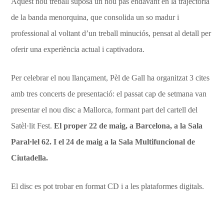
Aquest nou treball suposa un nou pas endavant en la trajectòria
de la banda menorquina, que consolida un so madur i
professional al voltant d’un treball minuciós, pensat al detall per
oferir una experiència actual i captivadora.
Per celebrar el nou llançament, Pèl de Gall ha organitzat 3 cites
amb tres concerts de presentació: el passat cap de setmana van
presentar el nou disc a Mallorca, formant part del cartell del
Satèl·lit Fest.
El proper 22 de maig, a Barcelona, a la Sala
Paral·lel 62. I el 24 de maig a la Sala Multifuncional de
Ciutadella.
El disc es pot trobar en format CD i a les plataformes digitals.