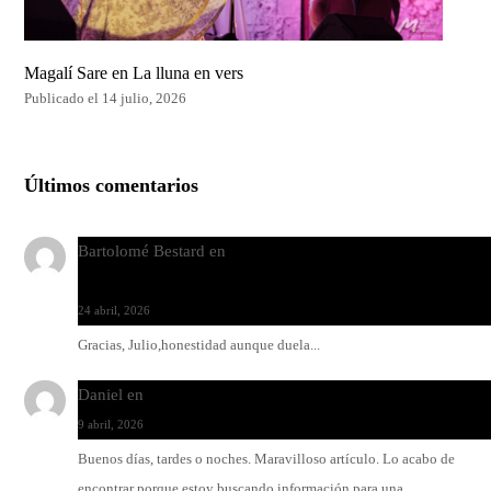
Magalí Sare en La lluna en vers
Publicado el 14 julio, 2026
Últimos comentarios
Bartolomé Bestard
en
Los Increíbles Autómatas, entre la her
y la belleza
24 abril, 2026
Gracias, Julio,honestidad aunque duela...
Daniel
en
Rock y reguetón: agua y aceite
9 abril, 2026
Buenos días, tardes o noches. Maravilloso artículo. Lo acabo de
encontrar porque estoy buscando información para una