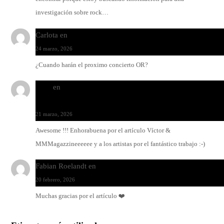
investigación sobre rock…
Carlota
en
O-ERRA pone a bailar al Teatre de Lloseta
24 marzo, 2026
¿Cuando harán el proximo concierto OR?
Santi
en
Modo Ritmo de Melohman y Paco Colombàs: pand
y ximbomba
21 marzo, 2026
Awesome !!! Enhorabuena por el artículo Víctor &
MMMagazzineeeeee y a los artistas por el fantástico trabajo :-)
Fabian Roelandt
en
Amar el vinilo, amar a Fabian Roelandt
20 febrero, 2026
Muchas gracias por el artículo ❤️