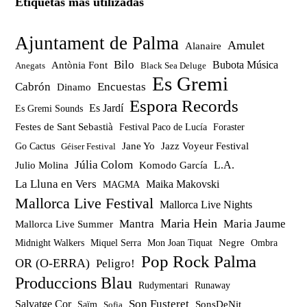
Etiquetas más utilizadas
Ajuntament de Palma
Amulet
Alanaire
Bilo
Bubota Música
Antònia Font
Anegats
Black Sea Deluge
Es Gremi
Cabrón
Encuestas
Dinamo
Espora Records
Es Jardí
Es Gremi Sounds
Festes de Sant Sebastià
Festival Paco de Lucía
Foraster
Jazz Voyeur Festival
Jane Yo
Go Cactus
Géiser Festival
Júlia Colom
Julio Molina
Komodo García
L.A.
La Lluna en Vers
Maika Makovski
MAGMA
Mallorca Live Festival
Mallorca Live Nights
Maria Hein
Mantra
Maria Jaume
Mallorca Live Summer
Miquel Serra
Mon Joan Tiquat
Negre
Ombra
Midnight Walkers
Pop Rock Palma
OR (O-ERRA)
Peligro!
Produccions Blau
Rudymentari
Runaway
Son Fusteret
Salvatge Cor
SonsDeNit
Saïm
Sofia