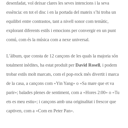
desenfadat, vol deixar clares les seves intencions i la seva
essència: en tot el disc i en la portada del mateix s’hi troba un
equilibri entre contrastos, tant a nivell sonor com temàtic,
explorant diferents estils i emocions per convergir en un punt
comú, com és la música com a nexe universal.
L’àlbum, que consta de 12 cançons de les quals la majoria són
totalment inèdites, ha estat produït per
David Rosell
, i podem
trobar estils molt marcats, com el pop-rock més divertit i marca
de la casa, a cançons com «Yin Yang» o «Sa mare que et va
parir»; balades plenes de sentiment, com a «Hores 2:00» o «Tu
ets es meu estiu»; i cançons amb una originalitat i frescor que
captiven, com a «Com en Peter Pan».