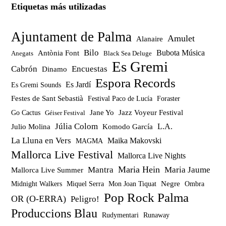
Etiquetas más utilizadas
Ajuntament de Palma
Amulet
Alanaire
Bilo
Bubota Música
Antònia Font
Anegats
Black Sea Deluge
Es Gremi
Cabrón
Encuestas
Dinamo
Espora Records
Es Jardí
Es Gremi Sounds
Festes de Sant Sebastià
Festival Paco de Lucía
Foraster
Jazz Voyeur Festival
Jane Yo
Go Cactus
Géiser Festival
Júlia Colom
Julio Molina
Komodo García
L.A.
La Lluna en Vers
Maika Makovski
MAGMA
Mallorca Live Festival
Mallorca Live Nights
Maria Hein
Mantra
Maria Jaume
Mallorca Live Summer
Miquel Serra
Mon Joan Tiquat
Negre
Ombra
Midnight Walkers
Pop Rock Palma
OR (O-ERRA)
Peligro!
Produccions Blau
Rudymentari
Runaway