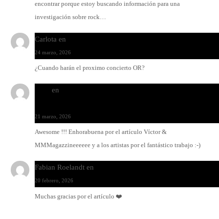
encontrar porque estoy buscando información para una
investigación sobre rock…
Carlota
en
O-ERRA pone a bailar al Teatre de Lloseta
24 marzo, 2026
¿Cuando harán el proximo concierto OR?
Santi
en
Modo Ritmo de Melohman y Paco Colombàs: pand
y ximbomba
21 marzo, 2026
Awesome !!! Enhorabuena por el artículo Víctor &
MMMagazzineeeeee y a los artistas por el fantástico trabajo :-)
Fabian Roelandt
en
Amar el vinilo, amar a Fabian Roelandt
20 febrero, 2026
Muchas gracias por el artículo ❤️