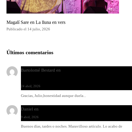
Magalí Sare en La lluna en vers
Publicado el 14 julio, 2026
Últimos comentarios
Bartolomé Bestard
en
Los Increíbles Autómatas, entre la her
y la belleza
24 abril, 2026
Gracias, Julio,honestidad aunque duela...
Daniel
en
Rock y reguetón: agua y aceite
9 abril, 2026
Buenos días, tardes o noches. Maravilloso artículo. Lo acabo de