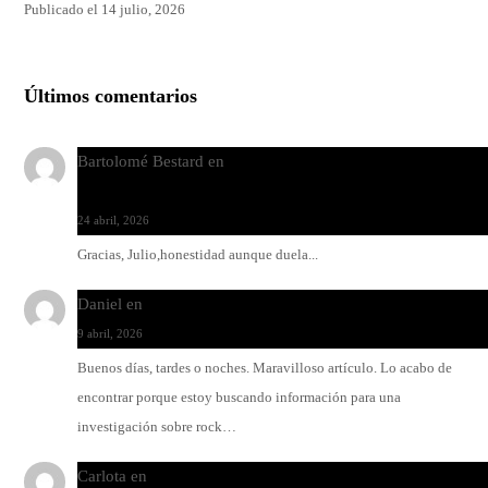
Publicado el 14 julio, 2026
Últimos comentarios
Bartolomé Bestard
en
Los Increíbles Autómatas, entre la her
y la belleza
24 abril, 2026
Gracias, Julio,honestidad aunque duela...
Daniel
en
Rock y reguetón: agua y aceite
9 abril, 2026
Buenos días, tardes o noches. Maravilloso artículo. Lo acabo de
encontrar porque estoy buscando información para una
investigación sobre rock…
Carlota
en
O-ERRA pone a bailar al Teatre de Lloseta