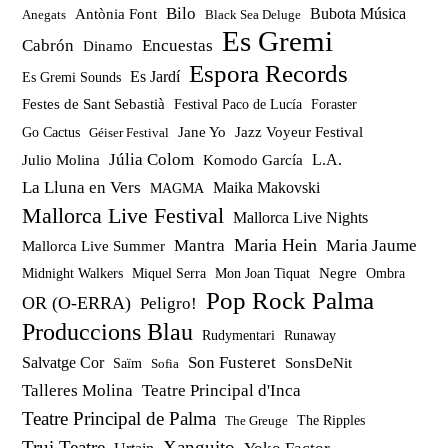
Bilo
Bubota Música
Antònia Font
Anegats
Black Sea Deluge
Es Gremi
Cabrón
Encuestas
Dinamo
Espora Records
Es Jardí
Es Gremi Sounds
Festes de Sant Sebastià
Festival Paco de Lucía
Foraster
Jazz Voyeur Festival
Jane Yo
Go Cactus
Géiser Festival
Júlia Colom
Julio Molina
Komodo García
L.A.
La Lluna en Vers
Maika Makovski
MAGMA
Mallorca Live Festival
Mallorca Live Nights
Maria Hein
Mantra
Maria Jaume
Mallorca Live Summer
Miquel Serra
Mon Joan Tiquat
Negre
Ombra
Midnight Walkers
Pop Rock Palma
OR (O-ERRA)
Peligro!
Produccions Blau
Rudymentari
Runaway
Son Fusteret
Salvatge Cor
SonsDeNit
Saïm
Sofia
Talleres Molina
Teatre Principal d'Inca
Teatre Principal de Palma
The Ripples
The Greuge
Trui Teatre
Xanguito