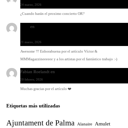
24 marzo, 2026
¿Cuando harán el proximo concierto OR?
Santi
en
Modo Ritmo de Melohman y Paco Colombàs: pand
y ximbomba
21 marzo, 2026
Awesome !!! Enhorabuena por el artículo Víctor &
MMMagazzineeeeee y a los artistas por el fantástico trabajo :-)
Fabian Roelandt
en
Amar el vinilo, amar a Fabian Roelandt
20 febrero, 2026
Muchas gracias por el artículo ❤️
Etiquetas más utilizadas
Ajuntament de Palma
Amulet
Alanaire