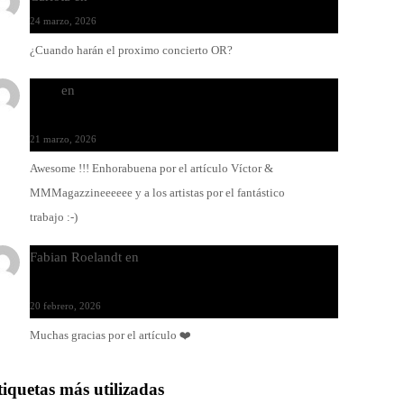
24 marzo, 2026
¿Cuando harán el proximo concierto OR?
Santi
en
Modo Ritmo de Melohman y Paco Colombàs:
pandeiro y ximbomba
21 marzo, 2026
Awesome !!! Enhorabuena por el artículo Víctor &
MMMagazzineeeeee y a los artistas por el fantástico
trabajo :-)
Fabian Roelandt
en
Amar el vinilo, amar a Fabian
Roelandt
20 febrero, 2026
Muchas gracias por el artículo ❤️
tiquetas más utilizadas