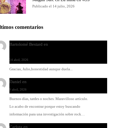
Publicado el 14 julio, 2026
ltimos comentarios
Bartolomé Bestard
en
Los Increíbles Autómatas, entre
la herida y la belleza
24 abril, 2026
Gracias, Julio,honestidad aunque duela...
Daniel
en
Rock y reguetón: agua y aceite
9 abril, 2026
Buenos días, tardes o noches. Maravilloso artículo.
Lo acabo de encontrar porque estoy buscando
información para una investigación sobre rock…
Carlota
en
O-ERRA pone a bailar al Teatre de Lloseta