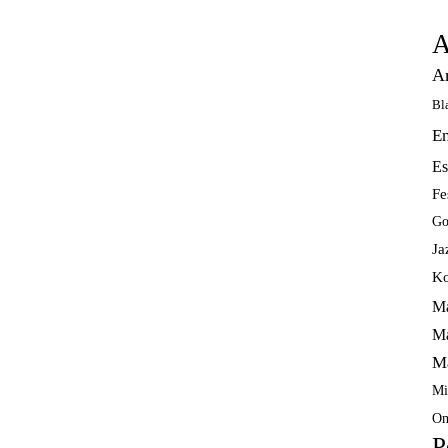
A
A
Bl
E
Es
Fe
Go
Ja
Ko
Ma
Ma
M
Mi
Om
P