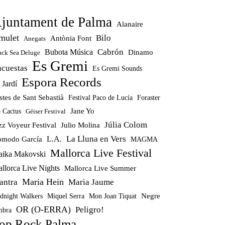
juntament de Palma
Alanaire
mulet
Bilo
Antònia Font
Anegats
Cabrón
Bubota Música
Dinamo
ack Sea Deluge
Es Gremi
ncuestas
Es Gremi Sounds
Espora Records
 Jardí
stes de Sant Sebastià
Festival Paco de Lucía
Foraster
Jane Yo
 Cactus
Géiser Festival
Júlia Colom
zz Voyeur Festival
Julio Molina
La Lluna en Vers
modo García
L.A.
MAGMA
Mallorca Live Festival
ika Makovski
llorca Live Nights
Mallorca Live Summer
Maria Hein
antra
Maria Jaume
Miquel Serra
Mon Joan Tiquat
Negre
dnight Walkers
OR (O-ERRA)
Peligro!
bra
op Rock Palma