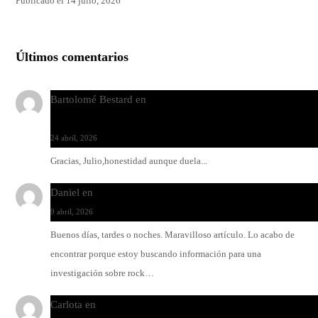
Publicado el 14 julio, 2026
Últimos comentarios
Bartolomé Bestard
en
Los Increíbles Autómatas, entre la her
y la belleza
24 abril, 2026
Gracias, Julio,honestidad aunque duela...
Daniel
en
Rock y reguetón: agua y aceite
9 abril, 2026
Buenos días, tardes o noches. Maravilloso artículo. Lo acabo de
encontrar porque estoy buscando información para una
investigación sobre rock…
Carlota
en
O-ERRA pone a bailar al Teatre de Lloseta