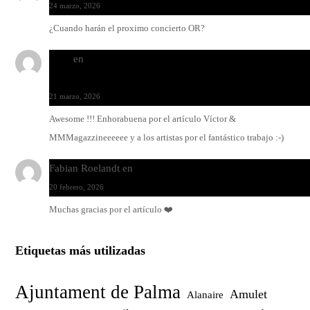
24 marzo, 2026
¿Cuando harán el proximo concierto OR?
Santi
en
Modo Ritmo de Melohman y Paco Colombàs: pand
y ximbomba
21 marzo, 2026
Awesome !!! Enhorabuena por el artículo Víctor &
MMMagazzineeeeee y a los artistas por el fantástico trabajo :-)
Fabian Roelandt
en
Amar el vinilo, amar a Fabian Roelandt
20 febrero, 2026
Muchas gracias por el artículo ❤️
Etiquetas más utilizadas
Ajuntament de Palma
Amulet
Alanaire