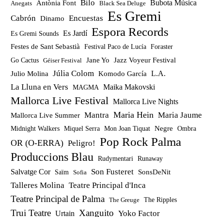
Bilo
Bubota Música
Antònia Font
Anegats
Black Sea Deluge
Es Gremi
Cabrón
Encuestas
Dinamo
Espora Records
Es Jardí
Es Gremi Sounds
Festes de Sant Sebastià
Festival Paco de Lucía
Foraster
Jazz Voyeur Festival
Jane Yo
Go Cactus
Géiser Festival
Júlia Colom
Julio Molina
Komodo García
L.A.
La Lluna en Vers
Maika Makovski
MAGMA
Mallorca Live Festival
Mallorca Live Nights
Maria Hein
Mantra
Maria Jaume
Mallorca Live Summer
Miquel Serra
Mon Joan Tiquat
Negre
Ombra
Midnight Walkers
Pop Rock Palma
OR (O-ERRA)
Peligro!
Produccions Blau
Rudymentari
Runaway
Son Fusteret
Salvatge Cor
SonsDeNit
Saïm
Sofia
Talleres Molina
Teatre Principal d'Inca
Teatre Principal de Palma
The Ripples
The Greuge
Trui Teatre
Xanguito
Yoko Factor
Urtain