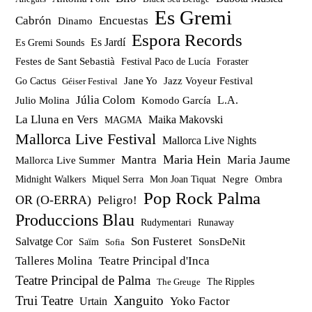
Es Gremi
Cabrón
Encuestas
Dinamo
Espora Records
Es Jardí
Es Gremi Sounds
Festes de Sant Sebastià
Festival Paco de Lucía
Foraster
Jazz Voyeur Festival
Jane Yo
Go Cactus
Géiser Festival
Júlia Colom
Julio Molina
Komodo García
L.A.
La Lluna en Vers
Maika Makovski
MAGMA
Mallorca Live Festival
Mallorca Live Nights
Maria Hein
Mantra
Maria Jaume
Mallorca Live Summer
Miquel Serra
Mon Joan Tiquat
Negre
Ombra
Midnight Walkers
Pop Rock Palma
OR (O-ERRA)
Peligro!
Produccions Blau
Rudymentari
Runaway
Son Fusteret
Salvatge Cor
SonsDeNit
Saïm
Sofia
Talleres Molina
Teatre Principal d'Inca
Teatre Principal de Palma
The Ripples
The Greuge
Trui Teatre
Xanguito
Yoko Factor
Urtain