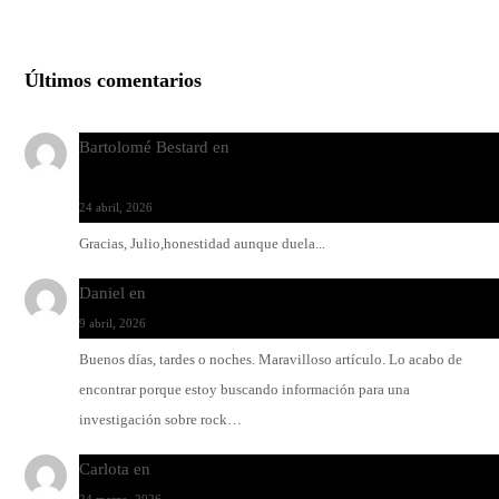
Últimos comentarios
Bartolomé Bestard
en
Los Increíbles Autómatas, entre la her
y la belleza
24 abril, 2026
Gracias, Julio,honestidad aunque duela...
Daniel
en
Rock y reguetón: agua y aceite
9 abril, 2026
Buenos días, tardes o noches. Maravilloso artículo. Lo acabo de
encontrar porque estoy buscando información para una
investigación sobre rock…
Carlota
en
O-ERRA pone a bailar al Teatre de Lloseta