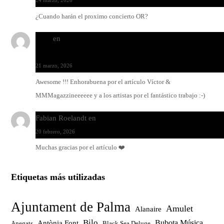
24 marzo, 2026
¿Cuando harán el proximo concierto OR?
Santi
en
Modo Ritmo de Melohman y Paco Colombàs: pand
y ximbomba
21 marzo, 2026
Awesome !!! Enhorabuena por el artículo Víctor &
MMMagazzineeeeee y a los artistas por el fantástico trabajo :-)
Fabian Roelandt
en
Amar el vinilo, amar a Fabian Roelandt
20 febrero, 2026
Muchas gracias por el artículo ❤️
Etiquetas más utilizadas
Ajuntament de Palma
Amulet
Alanaire
Bilo
Bubota Música
Antònia Font
Anegats
Black Sea Deluge