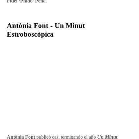
Fidel ‘Phido’ Peña
.
Antònia Font - Un Minut
Estroboscòpica
Antònia Font
publicó casi terminando el año
Un Minut