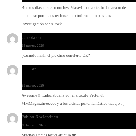
Buenos días, tardes o noches. Maravilloso artículo. Lo acabo de
encontrar porque estoy buscando información para una
investigación sobre rock…
Carlota
en
O-ERRA pone a bailar al Teatre de Lloseta
24 marzo, 2026
¿Cuando harán el proximo concierto OR?
Santi
en
Modo Ritmo de Melohman y Paco Colombàs: pand
y ximbomba
21 marzo, 2026
Awesome !!! Enhorabuena por el artículo Víctor &
MMMagazzineeeeee y a los artistas por el fantástico trabajo :-)
Fabian Roelandt
en
Amar el vinilo, amar a Fabian Roelandt
20 febrero, 2026
Muchas gracias por el artículo ❤️