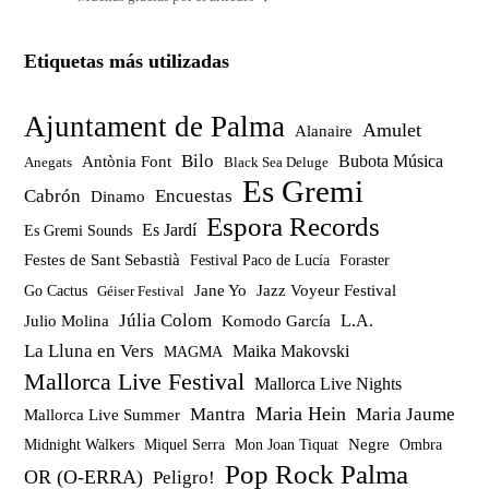
Etiquetas más utilizadas
Ajuntament de Palma
Amulet
Alanaire
Bilo
Bubota Música
Antònia Font
Anegats
Black Sea Deluge
Es Gremi
Cabrón
Encuestas
Dinamo
Espora Records
Es Jardí
Es Gremi Sounds
Festes de Sant Sebastià
Festival Paco de Lucía
Foraster
Jazz Voyeur Festival
Jane Yo
Go Cactus
Géiser Festival
Júlia Colom
Julio Molina
Komodo García
L.A.
La Lluna en Vers
Maika Makovski
MAGMA
Mallorca Live Festival
Mallorca Live Nights
Maria Hein
Mantra
Maria Jaume
Mallorca Live Summer
Miquel Serra
Mon Joan Tiquat
Negre
Ombra
Midnight Walkers
Pop Rock Palma
OR (O-ERRA)
Peligro!