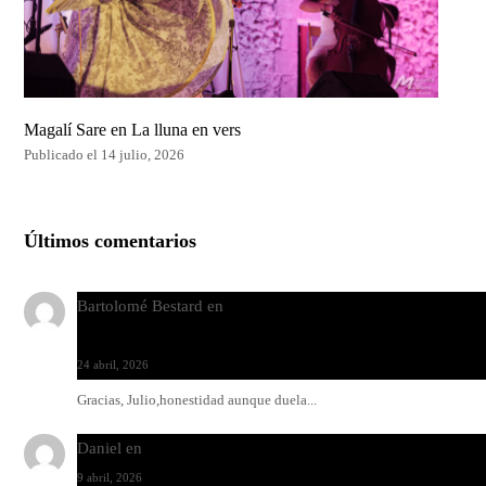
Magalí Sare en La lluna en vers
Publicado el 14 julio, 2026
Últimos comentarios
Bartolomé Bestard
en
Los Increíbles Autómatas, entre la her
y la belleza
24 abril, 2026
Gracias, Julio,honestidad aunque duela...
Daniel
en
Rock y reguetón: agua y aceite
9 abril, 2026