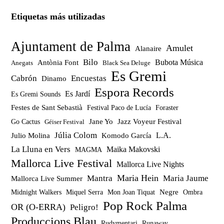
Etiquetas más utilizadas
Ajuntament de Palma
Amulet
Alanaire
Bilo
Bubota Música
Antònia Font
Anegats
Black Sea Deluge
Es Gremi
Cabrón
Encuestas
Dinamo
Espora Records
Es Jardí
Es Gremi Sounds
Festes de Sant Sebastià
Festival Paco de Lucía
Foraster
Jazz Voyeur Festival
Jane Yo
Go Cactus
Géiser Festival
Júlia Colom
Julio Molina
Komodo García
L.A.
La Lluna en Vers
Maika Makovski
MAGMA
Mallorca Live Festival
Mallorca Live Nights
Maria Hein
Mantra
Maria Jaume
Mallorca Live Summer
Miquel Serra
Mon Joan Tiquat
Negre
Ombra
Midnight Walkers
Pop Rock Palma
OR (O-ERRA)
Peligro!
Produccions Blau
Rudymentari
Runaway