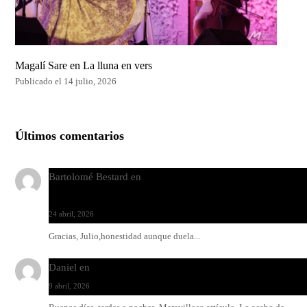
Magalí Sare en La lluna en vers
Publicado el 14 julio, 2026
Últimos comentarios
Bartolomé Bestard
en
Los Increíbles Autómatas, entre la her
y la belleza
24 abril, 2026
Gracias, Julio,honestidad aunque duela...
Daniel
en
Rock y reguetón: agua y aceite
9 abril, 2026