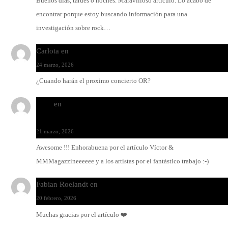
Buenos días, tardes o noches. Maravilloso artículo. Lo acabo de
encontrar porque estoy buscando información para una
investigación sobre rock…
Carlota
en
O-ERRA pone a bailar al Teatre de Lloseta
24 marzo, 2026
¿Cuando harán el proximo concierto OR?
Santi
en
Modo Ritmo de Melohman y Paco Colombàs: pand
y ximbomba
21 marzo, 2026
Awesome !!! Enhorabuena por el artículo Víctor &
MMMagazzineeeeee y a los artistas por el fantástico trabajo :-)
Fabian Roelandt
en
Amar el vinilo, amar a Fabian Roelandt
20 febrero, 2026
Muchas gracias por el artículo ❤️