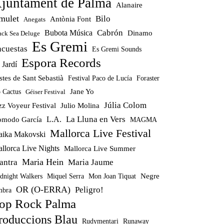
juntament de Palma
Alanaire
mulet
Bilo
Antònia Font
Anegats
Cabrón
Bubota Música
Dinamo
ack Sea Deluge
Es Gremi
ncuestas
Es Gremi Sounds
Espora Records
 Jardí
stes de Sant Sebastià
Festival Paco de Lucía
Foraster
Jane Yo
 Cactus
Géiser Festival
Júlia Colom
zz Voyeur Festival
Julio Molina
La Lluna en Vers
modo García
L.A.
MAGMA
Mallorca Live Festival
ika Makovski
llorca Live Nights
Mallorca Live Summer
Maria Hein
antra
Maria Jaume
Miquel Serra
Mon Joan Tiquat
Negre
dnight Walkers
OR (O-ERRA)
Peligro!
bra
op Rock Palma
roduccions Blau
Rudymentari
Runaway