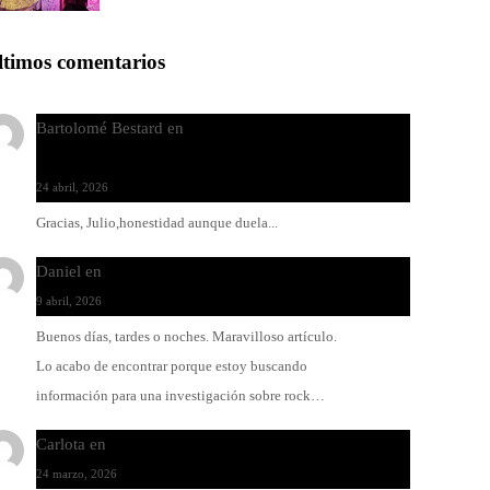
ltimos comentarios
Bartolomé Bestard
en
Los Increíbles Autómatas, entre
la herida y la belleza
24 abril, 2026
Gracias, Julio,honestidad aunque duela...
Daniel
en
Rock y reguetón: agua y aceite
9 abril, 2026
Buenos días, tardes o noches. Maravilloso artículo.
Lo acabo de encontrar porque estoy buscando
información para una investigación sobre rock…
Carlota
en
O-ERRA pone a bailar al Teatre de Lloseta
24 marzo, 2026