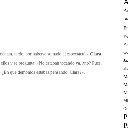
A
A
Bl
E
Es
Fe
Go
amentan, tarde, por haberse sumado al espectáculo.
Clara
Ja
 ellos y se pregunta: «No estaban tocando ya, ¿no? Pues,
Ko
 «¿En qué demonios estabas pensando, Clara?».
Ma
Ma
M
Mi
Om
P
P