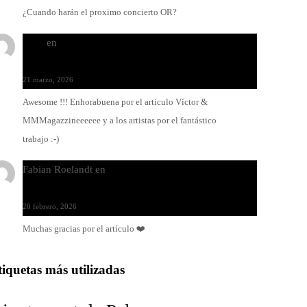
¿Cuando harán el proximo concierto OR?
Santi
en
Modo Ritmo de Melohman y Paco Colombàs:
pandeiro y ximbomba
21 marzo, 2026
Awesome !!! Enhorabuena por el artículo Víctor &
MMMagazzineeeeee y a los artistas por el fantástico
trabajo :-)
Fabian Roelandt
en
Amar el vinilo, amar a Fabian
Roelandt
20 febrero, 2026
Muchas gracias por el artículo ❤️
tiquetas más utilizadas