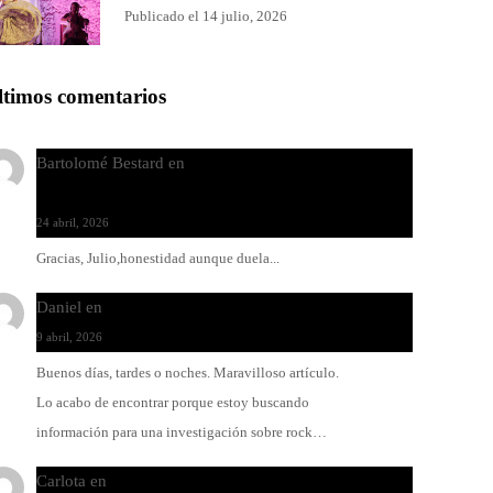
Publicado el 14 julio, 2026
ltimos comentarios
Bartolomé Bestard
en
Los Increíbles Autómatas, entre
la herida y la belleza
24 abril, 2026
Gracias, Julio,honestidad aunque duela...
Daniel
en
Rock y reguetón: agua y aceite
9 abril, 2026
Buenos días, tardes o noches. Maravilloso artículo.
Lo acabo de encontrar porque estoy buscando
información para una investigación sobre rock…
Carlota
en
O-ERRA pone a bailar al Teatre de Lloseta