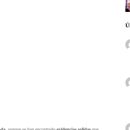
Ú
ada
, aunque se han encontrado
evidencias solidas
que