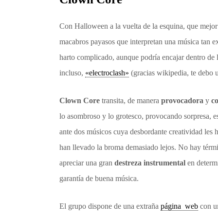
Con Halloween a la vuelta de la esquina, que mejo
macabros payasos que interpretan una música tan ex
harto complicado, aunque podría encajar dentro de 
incluso,
«electroclash»
(gracias wikipedia, te debo 
Clown Core
transita, de manera
provocadora
y
co
lo asombroso y lo grotesco, provocando sorpresa, 
ante dos músicos cuya desbordante creatividad les h
han llevado la broma demasiado lejos. No hay térm
apreciar una gran
destreza instrumental
en determi
garantía de buena música.
El grupo dispone de una extraña
página web
con un