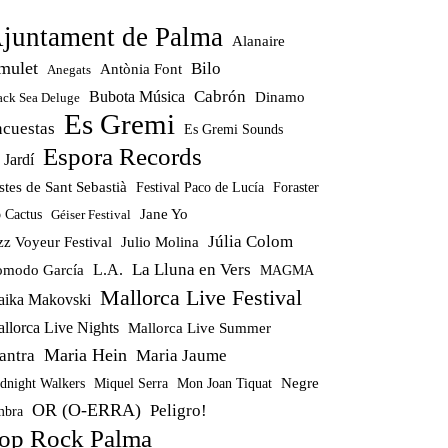
juntament de Palma
Alanaire
mulet
Bilo
Antònia Font
Anegats
Cabrón
Bubota Música
Dinamo
ack Sea Deluge
Es Gremi
ncuestas
Es Gremi Sounds
Espora Records
 Jardí
stes de Sant Sebastià
Festival Paco de Lucía
Foraster
Jane Yo
 Cactus
Géiser Festival
Júlia Colom
zz Voyeur Festival
Julio Molina
La Lluna en Vers
modo García
L.A.
MAGMA
Mallorca Live Festival
ika Makovski
llorca Live Nights
Mallorca Live Summer
Maria Hein
antra
Maria Jaume
Miquel Serra
Mon Joan Tiquat
Negre
dnight Walkers
OR (O-ERRA)
Peligro!
bra
op Rock Palma