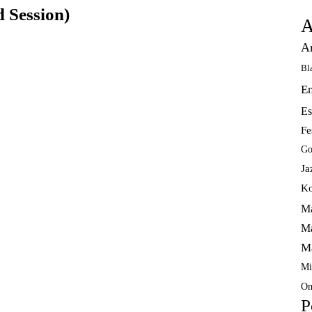
 Session)
A
A
Bl
E
Es
Fe
Go
Ja
Ko
Ma
Ma
M
Mi
Om
P