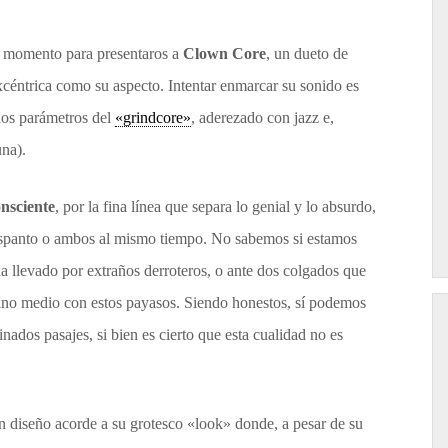
r momento para presentaros a
Clown Core
, un dueto de
céntrica como su aspecto. Intentar enmarcar su sonido es
los parámetros del
«grindcore»
, aderezado con jazz e,
una).
nsciente
, por la fina línea que separa lo genial y lo absurdo,
espanto o ambos al mismo tiempo. No sabemos si estamos
a llevado por extraños derroteros, o ante dos colgados que
ino medio con estos payasos. Siendo honestos, sí podemos
nados pasajes, si bien es cierto que esta cualidad no es
 diseño acorde a su grotesco «look» donde, a pesar de su