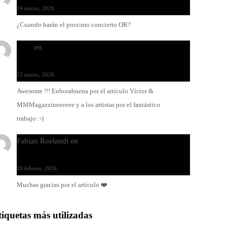
24 marzo, 2026
¿Cuando harán el proximo concierto OR?
Santi
en
Modo Ritmo de Melohman y Paco Colombàs:
pandeiro y ximbomba
21 marzo, 2026
Awesome !!! Enhorabuena por el artículo Víctor &
MMMagazzineeeeee y a los artistas por el fantástico
trabajo :-)
Fabian Roelandt
en
Amar el vinilo, amar a Fabian
Roelandt
20 febrero, 2026
Muchas gracias por el artículo ❤️
tiquetas más utilizadas