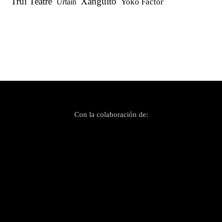
Trui Teatre
Xanguito
Yoko Factor
Urtain
Con la colaboración de: