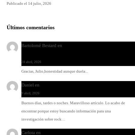
Publicado el 14 julio, 2026
Últimos comentarios
Bartolomé Bestard
en
Los Increíbles Autómatas, entre la her
y la belleza
24 abril, 2026
Gracias, Julio,honestidad aunque duela...
Daniel
en
Rock y reguetón: agua y aceite
9 abril, 2026
Buenos días, tardes o noches. Maravilloso artículo. Lo acabo de
encontrar porque estoy buscando información para una
investigación sobre rock…
Carlota
en
O-ERRA pone a bailar al Teatre de Lloseta