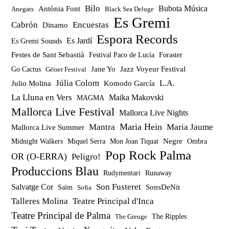
Bilo
Bubota Música
Antònia Font
Anegats
Black Sea Deluge
Es Gremi
Cabrón
Encuestas
Dinamo
Espora Records
Es Jardí
Es Gremi Sounds
Festes de Sant Sebastià
Festival Paco de Lucía
Foraster
Jazz Voyeur Festival
Jane Yo
Go Cactus
Géiser Festival
Júlia Colom
Julio Molina
Komodo García
L.A.
La Lluna en Vers
Maika Makovski
MAGMA
Mallorca Live Festival
Mallorca Live Nights
Maria Hein
Mantra
Maria Jaume
Mallorca Live Summer
Miquel Serra
Mon Joan Tiquat
Negre
Ombra
Midnight Walkers
Pop Rock Palma
OR (O-ERRA)
Peligro!
Produccions Blau
Rudymentari
Runaway
Son Fusteret
Salvatge Cor
SonsDeNit
Saïm
Sofia
Talleres Molina
Teatre Principal d'Inca
Teatre Principal de Palma
The Ripples
The Greuge