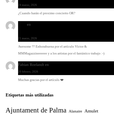
24 marzo, 2026
¿Cuando harán el proximo concierto OR?
Santi
en
Modo Ritmo de Melohman y Paco Colombàs: pand
y ximbomba
21 marzo, 2026
Awesome !!! Enhorabuena por el artículo Víctor &
MMMagazzineeeeee y a los artistas por el fantástico trabajo :-)
Fabian Roelandt
en
Amar el vinilo, amar a Fabian Roelandt
20 febrero, 2026
Muchas gracias por el artículo ❤️
Etiquetas más utilizadas
Ajuntament de Palma
Amulet
Alanaire