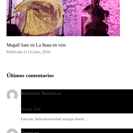
Magalí Sare en La lluna en vers
Publicado el 14 julio, 2026
Últimos comentarios
Bartolomé Bestard
en
Los Increíbles Autómatas, entre la her
y la belleza
24 abril, 2026
Gracias, Julio,honestidad aunque duela...
Daniel
en
Rock y reguetón: agua y aceite