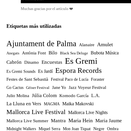
Muchas gracias por el artículo ❤️
Etiquetas más utilizadas
Ajuntament de Palma
Amulet
Alanaire
Bilo
Bubota Música
Antònia Font
Anegats
Black Sea Deluge
Es Gremi
Cabrón
Encuestas
Dinamo
Espora Records
Es Jardí
Es Gremi Sounds
Festes de Sant Sebastià
Festival Paco de Lucía
Foraster
Jazz Voyeur Festival
Jane Yo
Go Cactus
Géiser Festival
Júlia Colom
Julio Molina
Komodo García
L.A.
La Lluna en Vers
Maika Makovski
MAGMA
Mallorca Live Festival
Mallorca Live Nights
Maria Hein
Mantra
Maria Jaume
Mallorca Live Summer
Miquel Serra
Mon Joan Tiquat
Negre
Ombra
Midnight Walkers