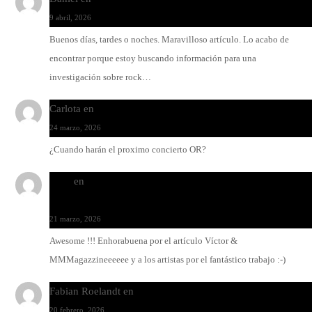
9 abril, 2026
Buenos días, tardes o noches. Maravilloso artículo. Lo acabo de
encontrar porque estoy buscando información para una
investigación sobre rock…
Carlota
en
O-ERRA pone a bailar al Teatre de Lloseta
24 marzo, 2026
¿Cuando harán el proximo concierto OR?
Santi
en
Modo Ritmo de Melohman y Paco Colombàs: pand
y ximbomba
21 marzo, 2026
Awesome !!! Enhorabuena por el artículo Víctor &
MMMagazzineeeeee y a los artistas por el fantástico trabajo :-)
Fabian Roelandt
en
Amar el vinilo, amar a Fabian Roelandt
20 febrero, 2026