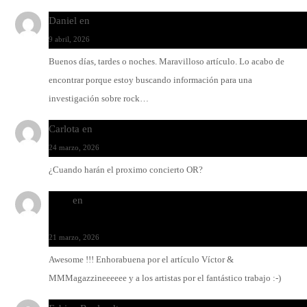
Daniel
en
Rock y reguetón: agua y aceite
9 abril, 2026
Buenos días, tardes o noches. Maravilloso artículo. Lo acabo de
encontrar porque estoy buscando información para una
investigación sobre rock…
Carlota
en
O-ERRA pone a bailar al Teatre de Lloseta
24 marzo, 2026
¿Cuando harán el proximo concierto OR?
Santi
en
Modo Ritmo de Melohman y Paco Colombàs: pand
y ximbomba
21 marzo, 2026
Awesome !!! Enhorabuena por el artículo Víctor &
MMMagazzineeeeee y a los artistas por el fantástico trabajo :-)