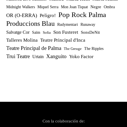
Miquel Serra
Mon Joan Tiquat
Negre
Ombra
Midnight Walkers
Pop Rock Palma
OR (O-ERRA)
Peligro!
Produccions Blau
Rudymentari
Runaway
Son Fusteret
Salvatge Cor
SonsDeNit
Saïm
Sofia
Talleres Molina
Teatre Principal d'Inca
Teatre Principal de Palma
The Ripples
The Greuge
Trui Teatre
Xanguito
Yoko Factor
Urtain
Con la colaboración de: