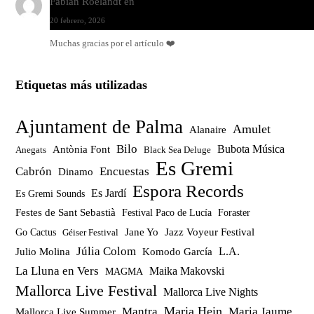
Fabian Roelandt
en
Amar el vinilo, amar a Fabian Roelandt
20 febrero, 2026
Muchas gracias por el artículo ❤️
Etiquetas más utilizadas
Ajuntament de Palma
Amulet
Alanaire
Bilo
Bubota Música
Antònia Font
Anegats
Black Sea Deluge
Es Gremi
Cabrón
Encuestas
Dinamo
Espora Records
Es Jardí
Es Gremi Sounds
Festes de Sant Sebastià
Festival Paco de Lucía
Foraster
Jazz Voyeur Festival
Jane Yo
Go Cactus
Géiser Festival
Júlia Colom
Julio Molina
Komodo García
L.A.
La Lluna en Vers
Maika Makovski
MAGMA
Mallorca Live Festival
Mallorca Live Nights
Maria Hein
Mantra
Maria Jaume
Mallorca Live Summer