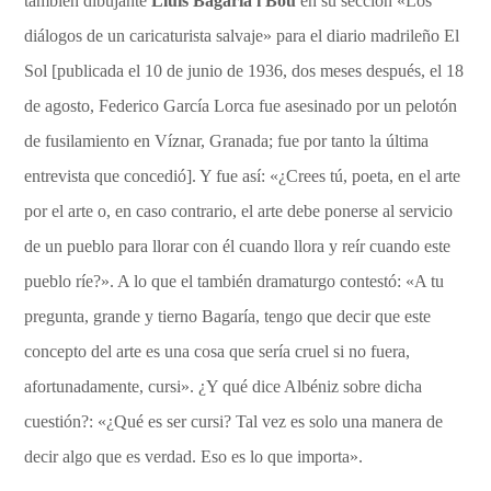
también dibujante
Lluís Bagaría i Bou
en su sección «Los
diálogos de un caricaturista salvaje» para el diario madrileño El
Sol [publicada el 10 de junio de 1936, dos meses después, el 18
de agosto, Federico García Lorca fue asesinado por un pelotón
de fusilamiento en Víznar, Granada; fue por tanto la última
entrevista que concedió]. Y fue así: «¿Crees tú, poeta, en el arte
por el arte o, en caso contrario, el arte debe ponerse al servicio
de un pueblo para llorar con él cuando llora y reír cuando este
pueblo ríe?». A lo que el también dramaturgo contestó: «A tu
pregunta, grande y tierno Bagaría, tengo que decir que este
concepto del arte es una cosa que sería cruel si no fuera,
afortunadamente, cursi». ¿Y qué dice Albéniz sobre dicha
cuestión?: «¿Qué es ser cursi? Tal vez es solo una manera de
decir algo que es verdad. Eso es lo que importa».