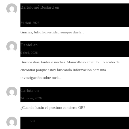
Bartolomé Bestard
en
Los Increíbles Autómatas, entre la her
y la belleza
24 abril, 2026
Gracias, Julio,honestidad aunque duela...
Daniel
en
Rock y reguetón: agua y aceite
9 abril, 2026
Buenos días, tardes o noches. Maravilloso artículo. Lo acabo de
encontrar porque estoy buscando información para una
investigación sobre rock…
Carlota
en
O-ERRA pone a bailar al Teatre de Lloseta
24 marzo, 2026
¿Cuando harán el proximo concierto OR?
Santi
en
Modo Ritmo de Melohman y Paco Colombàs: pand
y ximbomba