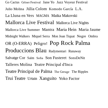
Jazz Voyeur Festival
Jane Yo
Go Cactus
Géiser Festival
Júlia Colom
Julio Molina
Komodo García
L.A.
La Lluna en Vers
Maika Makovski
MAGMA
Mallorca Live Festival
Mallorca Live Nights
Maria Hein
Mantra
Maria Jaume
Mallorca Live Summer
Miquel Serra
Mon Joan Tiquat
Negre
Ombra
Midnight Walkers
Pop Rock Palma
OR (O-ERRA)
Peligro!
Produccions Blau
Rudymentari
Runaway
Son Fusteret
Salvatge Cor
SonsDeNit
Saïm
Sofia
Talleres Molina
Teatre Principal d'Inca
Teatre Principal de Palma
The Ripples
The Greuge
Trui Teatre
Xanguito
Yoko Factor
Urtain