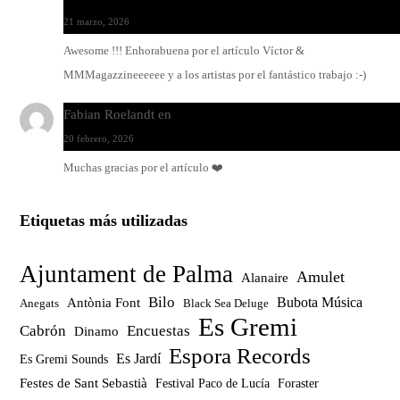
21 marzo, 2026
Awesome !!! Enhorabuena por el artículo Víctor &
MMMagazzineeeeee y a los artistas por el fantástico trabajo :-)
Fabian Roelandt
en
Amar el vinilo, amar a Fabian Roelandt
20 febrero, 2026
Muchas gracias por el artículo ❤️
Etiquetas más utilizadas
Ajuntament de Palma
Amulet
Alanaire
Bilo
Bubota Música
Antònia Font
Anegats
Black Sea Deluge
Es Gremi
Cabrón
Encuestas
Dinamo
Espora Records
Es Jardí
Es Gremi Sounds
Festes de Sant Sebastià
Festival Paco de Lucía
Foraster