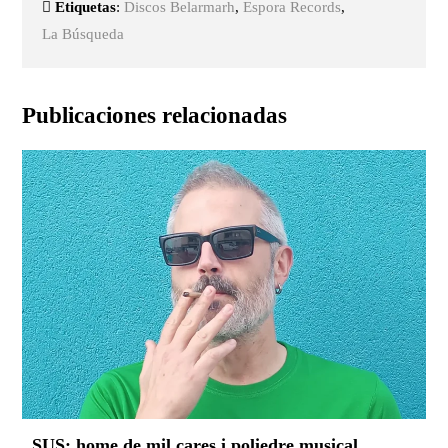
Etiquetas
:
Discos Belarmarh
,
Espora Records
,
La Búsqueda
Publicaciones relacionadas
SUS: home de mil cares i poliedre musical