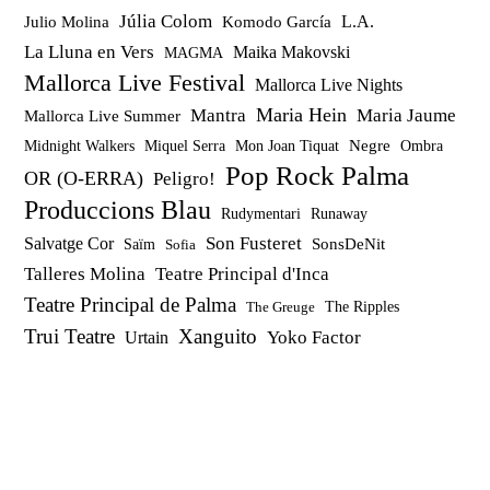
Júlia Colom
Julio Molina
Komodo García
L.A.
La Lluna en Vers
Maika Makovski
MAGMA
Mallorca Live Festival
Mallorca Live Nights
Maria Hein
Mantra
Maria Jaume
Mallorca Live Summer
Miquel Serra
Mon Joan Tiquat
Negre
Ombra
Midnight Walkers
Pop Rock Palma
OR (O-ERRA)
Peligro!
Produccions Blau
Rudymentari
Runaway
Son Fusteret
Salvatge Cor
SonsDeNit
Saïm
Sofia
Talleres Molina
Teatre Principal d'Inca
Teatre Principal de Palma
The Ripples
The Greuge
Trui Teatre
Xanguito
Yoko Factor
Urtain