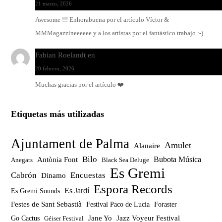
21 marzo, 2026
Awesome !!! Enhorabuena por el artículo Víctor &
MMMagazzineeeeee y a los artistas por el fantástico trabajo :-)
Fabian Roelandt
en
Amar el vinilo, amar a Fabian Roelandt
20 febrero, 2026
Muchas gracias por el artículo ❤️
Etiquetas más utilizadas
Ajuntament de Palma
Amulet
Alanaire
Bilo
Bubota Música
Antònia Font
Anegats
Black Sea Deluge
Es Gremi
Cabrón
Encuestas
Dinamo
Espora Records
Es Jardí
Es Gremi Sounds
Festes de Sant Sebastià
Festival Paco de Lucía
Foraster
Jazz Voyeur Festival
Jane Yo
Go Cactus
Géiser Festival