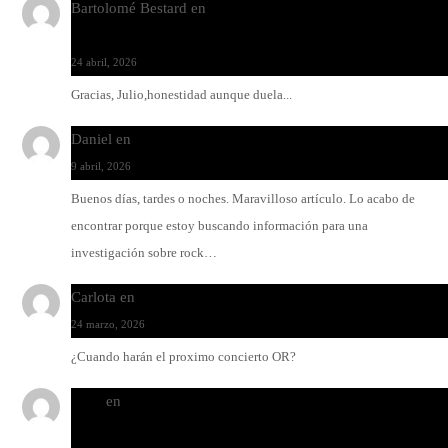
Bartolomé Bestard
en
Los Increíbles Autómatas, entre la her
y la belleza
24 abril, 2026
Gracias, Julio,honestidad aunque duela...
Daniel
en
Rock y reguetón: agua y aceite
9 abril, 2026
Buenos días, tardes o noches. Maravilloso artículo. Lo acabo de
encontrar porque estoy buscando información para una
investigación sobre rock…
Carlota
en
O-ERRA pone a bailar al Teatre de Lloseta
24 marzo, 2026
¿Cuando harán el proximo concierto OR?
Santi
en
Modo Ritmo de Melohman y Paco Colombàs: pand
y ximbomba