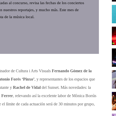
adas al concurso, revisa las fechas de los conciertos
on nuestros reportajes, y mucho más. Este mes de
ta de la música local.
dinador de Cultura i Arts Visuals
Fernando Gómez de la
tonio Forés ‘Pinxo’
, y representantes de los espacios que
utante y
Rachel de Vidal
del Sunset. Más novedades: la
 Ferrer
, relevando así la excelente labor de Mònica Borràs
e el límite de cada actuación será de 30 minutos por grupo,