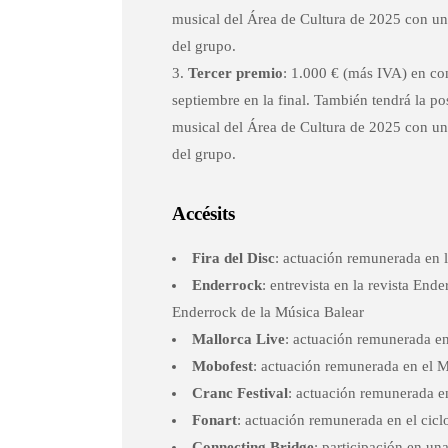
musical del Área de Cultura de 2025 con u
del grupo.
Tercer premio
: 1.000 € (más IVA) en co
septiembre en la final. También tendrá la p
musical del Área de Cultura de 2025 con u
del grupo.
Accésits
Fira del Disc
: actuación remunerada en l
Enderrock
: entrevista en la revista End
Enderrock de la Música Balear
Mallorca Live
: actuación remunerada en
Mobofest
: actuación remunerada en el 
Cranc Festival
: actuación remunerada e
Fonart
: actuación remunerada en el cic
Connecting Bridge
: participación en u