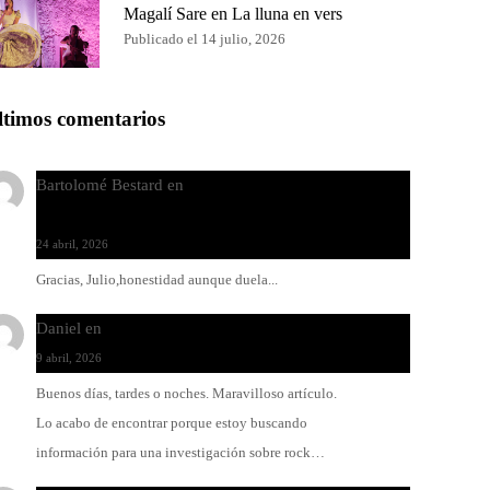
Magalí Sare en La lluna en vers
Publicado el 14 julio, 2026
ltimos comentarios
Bartolomé Bestard
en
Los Increíbles Autómatas, entre
la herida y la belleza
24 abril, 2026
Gracias, Julio,honestidad aunque duela...
Daniel
en
Rock y reguetón: agua y aceite
9 abril, 2026
Buenos días, tardes o noches. Maravilloso artículo.
Lo acabo de encontrar porque estoy buscando
información para una investigación sobre rock…