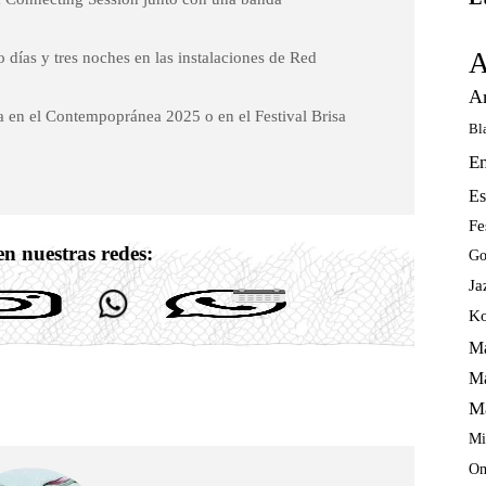
A
ro días y tres noches en las instalaciones de Red
A
a en el Contempopránea 2025 o en el Festival Brisa
Bl
E
Es
Fe
n nuestras redes:
Go
Ja
Ko
Ma
Ma
M
Mi
Om