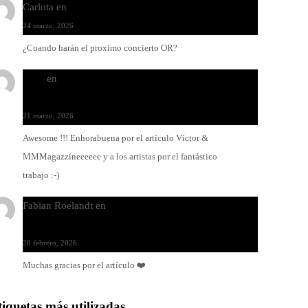
Carlota
en
O-ERRA pone a bailar al Teatre de Lloseta
24 marzo, 2026
¿Cuando harán el proximo concierto OR?
Santi
en
Modo Ritmo de Melohman y Paco Colombàs:
pandeiro y ximbomba
21 marzo, 2026
Awesome !!! Enhorabuena por el artículo Víctor &
MMMagazzineeeeee y a los artistas por el fantástico
trabajo :-)
Fabian Roelandt
en
Amar el vinilo, amar a Fabian
Roelandt
20 febrero, 2026
Muchas gracias por el artículo ❤️
tiquetas más utilizadas