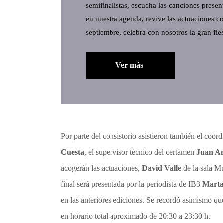
semifinalistas, escucha las canciones present
en nuestra agenda, revive las actuaciones c
septiembre, celebra con nosotros la gran fies
Ver más
Por parte del consistorio asistieron también el coor
Cuesta
, el supervisor técnico del certamen
Juan An
acogerán las actuaciones,
David Valle
de la sala M
final será presentada por la periodista de IB3
Marta
en las anteriores ediciones. Se recordó asimismo qu
en horario total aproximado de 20:30 a 23:30 h.