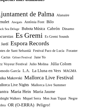
juntament de Palma
Alanaire
mulet
Bilo
Antònia Font
Anegats
Cabrón
Bubota Música
Dinamo
ack Sea Deluge
Es Gremi
ncuestas
Es Gremi Sounds
Espora Records
 Jardí
stes de Sant Sebastià
Festival Paco de Lucía
Foraster
Jane Yo
 Cactus
Géiser Festival
Júlia Colom
zz Voyeur Festival
Julio Molina
La Lluna en Vers
modo García
L.A.
MAGMA
Mallorca Live Festival
ika Makovski
llorca Live Nights
Mallorca Live Summer
Maria Hein
antra
Maria Jaume
Miquel Serra
Mon Joan Tiquat
Negre
dnight Walkers
OR (O-ERRA)
Peligro!
bra