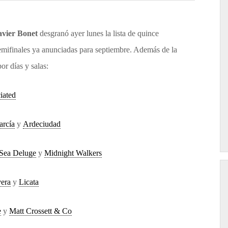
Siguiente
avier Bonet
desgranó ayer lunes la lista de quince
emifinales ya anunciadas para septiembre. Además de la
or días y salas:
iated
rcía
y
Ardeciudad
Sea Deluge
y
Midnight Walkers
vera
y
Licata
e
y
Matt Crossett & Co