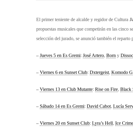
Anterior
El primer teniente de alcalde y regidor de Cultura
J
propuestas musicales que competirán en las cinco s
selección del jurado, se anunció también el reparto p
–
Jueves 5 en Es Gremi
:
José Artero
,
Born
y
Dissoc
–
Viernes 6 en Sunset Club
:
Dxtergeist
,
Komodo Ga
–
Viernes 13 en Club Mutante
:
Rise on Fire
,
Black 
–
Sábado 14 en Es Gremi
:
David Cabot
,
Lucía Ser
–
Viernes 20 en Sunset Club
:
Lyra’s Hell
,
Ice Crim