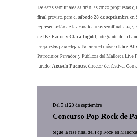
De estas semifinales saldrán las cinco propuestas q
final
prevista para el
sábado 28 de septiembre
en
representación de las candidaturas semifinalistas, y
de IB3 Ràdio, y
Clara Ingold
, integrante de la ba
propuestas para elegir. Faltaron el músico
Lluís Al
Patrocinios Privados y Públicos del Mallorca Live 
jurado:
Agustín Fuentes
, director del festival Co
Del 5 al 28 de septiembre
Concurso Pop Rock de P
Sigue la fase final del Pop Rock en Mallor