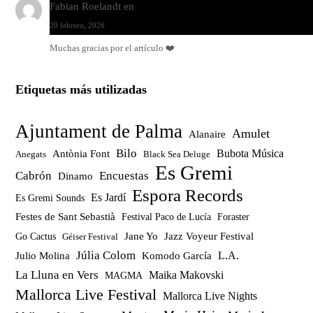
Fabian Roelandt
en
Amar el vinilo, amar a Fabian Roelandt
20 febrero, 2026
Muchas gracias por el artículo ❤️
Etiquetas más utilizadas
Ajuntament de Palma
Amulet
Alanaire
Bilo
Bubota Música
Antònia Font
Anegats
Black Sea Deluge
Es Gremi
Cabrón
Encuestas
Dinamo
Espora Records
Es Jardí
Es Gremi Sounds
Festes de Sant Sebastià
Festival Paco de Lucía
Foraster
Jazz Voyeur Festival
Jane Yo
Go Cactus
Géiser Festival
Júlia Colom
Julio Molina
Komodo García
L.A.
La Lluna en Vers
Maika Makovski
MAGMA
Mallorca Live Festival
Mallorca Live Nights