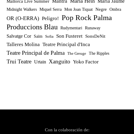
Maria Hein
Mantra
Maria Jaume
Mallorca Live Summer
Miquel Serra
Mon Joan Tiquat
Negre
Ombra
Midnight Walkers
Pop Rock Palma
OR (O-ERRA)
Peligro!
Produccions Blau
Rudymentari
Runaway
Son Fusteret
Salvatge Cor
SonsDeNit
Saïm
Sofia
Talleres Molina
Teatre Principal d'Inca
Teatre Principal de Palma
The Ripples
The Greuge
Trui Teatre
Xanguito
Yoko Factor
Urtain
Con la colaboración de: