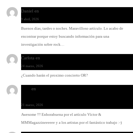
Daniel
en
Rock y reguetón: agua y aceite
9 abril, 2026
Buenos días, tardes o noches. Maravilloso artículo. Lo acabo de
encontrar porque estoy buscando información para una
investigación sobre rock…
Carlota
en
O-ERRA pone a bailar al Teatre de Lloseta
24 marzo, 2026
¿Cuando harán el proximo concierto OR?
Santi
en
Modo Ritmo de Melohman y Paco Colombàs: pand
y ximbomba
21 marzo, 2026
Awesome !!! Enhorabuena por el artículo Víctor &
MMMagazzineeeeee y a los artistas por el fantástico trabajo :-)