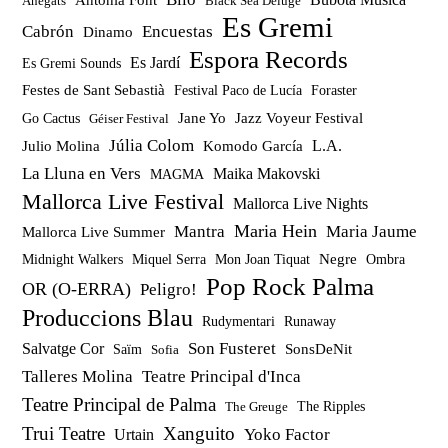
Anegats
Black Sea Deluge
Es Gremi
Cabrón
Encuestas
Dinamo
Espora Records
Es Jardí
Es Gremi Sounds
Festes de Sant Sebastià
Festival Paco de Lucía
Foraster
Jazz Voyeur Festival
Jane Yo
Go Cactus
Géiser Festival
Júlia Colom
Julio Molina
Komodo García
L.A.
La Lluna en Vers
Maika Makovski
MAGMA
Mallorca Live Festival
Mallorca Live Nights
Maria Hein
Mantra
Maria Jaume
Mallorca Live Summer
Miquel Serra
Mon Joan Tiquat
Negre
Ombra
Midnight Walkers
Pop Rock Palma
OR (O-ERRA)
Peligro!
Produccions Blau
Rudymentari
Runaway
Son Fusteret
Salvatge Cor
SonsDeNit
Saïm
Sofia
Talleres Molina
Teatre Principal d'Inca
Teatre Principal de Palma
The Ripples
The Greuge
Trui Teatre
Xanguito
Yoko Factor
Urtain