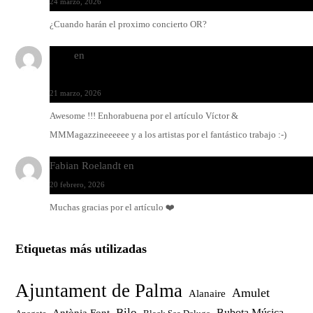
24 marzo, 2026
¿Cuando harán el proximo concierto OR?
Santi
en
Modo Ritmo de Melohman y Paco Colombàs: pand
y ximbomba
21 marzo, 2026
Awesome !!! Enhorabuena por el artículo Víctor &
MMMagazzineeeeee y a los artistas por el fantástico trabajo :-)
Fabian Roelandt
en
Amar el vinilo, amar a Fabian Roelandt
20 febrero, 2026
Muchas gracias por el artículo ❤️
Etiquetas más utilizadas
Ajuntament de Palma
Amulet
Alanaire
Bilo
Bubota Música
Antònia Font