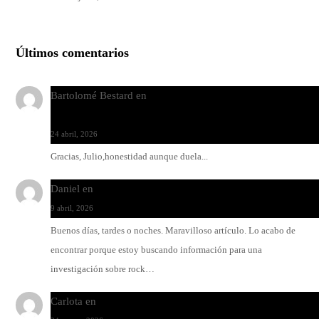
Últimos comentarios
Bartolomé Bestard
en
Los Increíbles Autómatas, entre la her
y la belleza
24 abril, 2026
Gracias, Julio,honestidad aunque duela...
Daniel
en
Rock y reguetón: agua y aceite
9 abril, 2026
Buenos días, tardes o noches. Maravilloso artículo. Lo acabo de
encontrar porque estoy buscando información para una
investigación sobre rock…
Carlota
en
O-ERRA pone a bailar al Teatre de Lloseta