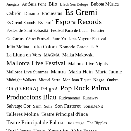
Bilo
Bubota Música
Antònia Font
Anegats
Black Sea Deluge
Es Gremi
Cabrón
Encuestas
Dinamo
Espora Records
Es Jardí
Es Gremi Sounds
Festes de Sant Sebastià
Festival Paco de Lucía
Foraster
Jazz Voyeur Festival
Jane Yo
Go Cactus
Géiser Festival
Júlia Colom
Julio Molina
Komodo García
L.A.
La Lluna en Vers
Maika Makovski
MAGMA
Mallorca Live Festival
Mallorca Live Nights
Maria Hein
Mantra
Maria Jaume
Mallorca Live Summer
Miquel Serra
Mon Joan Tiquat
Negre
Ombra
Midnight Walkers
Pop Rock Palma
OR (O-ERRA)
Peligro!
Produccions Blau
Rudymentari
Runaway
Son Fusteret
Salvatge Cor
SonsDeNit
Saïm
Sofia
Talleres Molina
Teatre Principal d'Inca
Teatre Principal de Palma
The Ripples
The Greuge
Trui Teatre
Xanguito