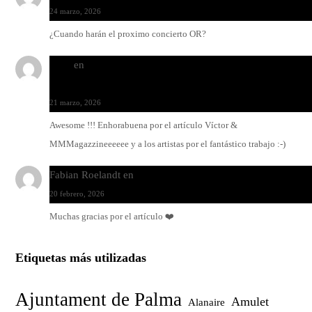
24 marzo, 2026
¿Cuando harán el proximo concierto OR?
Santi
en
Modo Ritmo de Melohman y Paco Colombàs: pand
y ximbomba
21 marzo, 2026
Awesome !!! Enhorabuena por el artículo Víctor &
MMMagazzineeeeee y a los artistas por el fantástico trabajo :-)
Fabian Roelandt
en
Amar el vinilo, amar a Fabian Roelandt
20 febrero, 2026
Muchas gracias por el artículo ❤️
Etiquetas más utilizadas
Ajuntament de Palma
Amulet
Alanaire