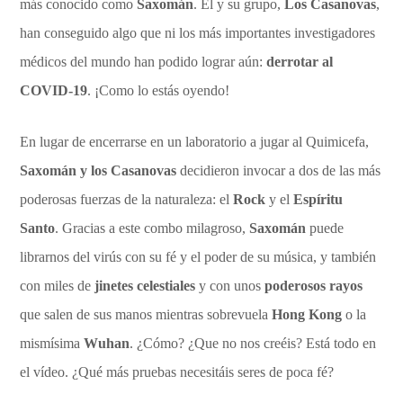
más conocido como
Saxomán
. Él y su grupo,
Los Casanovas
,
han conseguido algo que ni los más importantes investigadores
médicos del mundo han podido lograr aún:
derrotar al
COVID-19
. ¡Como lo estás oyendo!
En lugar de encerrarse en un laboratorio a jugar al Quimicefa,
Saxomán y los Casanovas
decidieron invocar a dos de las más
poderosas fuerzas de la naturaleza: el
Rock
y el
Espíritu
Santo
. Gracias a este combo milagroso,
Saxomán
puede
librarnos del virús con su fé y el poder de su música, y también
con miles de
jinetes celestiales
y con unos
poderosos rayos
que salen de sus manos mientras sobrevuela
Hong Kong
o la
mismísima
Wuhan
. ¿Cómo? ¿Que no nos creéis? Está todo en
el vídeo. ¿Qué más pruebas necesitáis seres de poca fé?