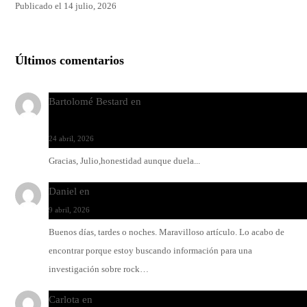
Publicado el 14 julio, 2026
Últimos comentarios
Bartolomé Bestard
en
Los Increíbles Autómatas, entre la her
y la belleza
24 abril, 2026
Gracias, Julio,honestidad aunque duela...
Daniel
en
Rock y reguetón: agua y aceite
9 abril, 2026
Buenos días, tardes o noches. Maravilloso artículo. Lo acabo de
encontrar porque estoy buscando información para una
investigación sobre rock…
Carlota
en
O-ERRA pone a bailar al Teatre de Lloseta