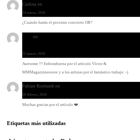
Carlota
en
O-ERRA pone a bailar al Teatre de Lloseta
24 marzo, 2026
¿Cuando harán el proximo concierto OR?
Santi
en
Modo Ritmo de Melohman y Paco Colombàs: pand
y ximbomba
21 marzo, 2026
Awesome !!! Enhorabuena por el artículo Víctor &
MMMagazzineeeeee y a los artistas por el fantástico trabajo :-)
Fabian Roelandt
en
Amar el vinilo, amar a Fabian Roelandt
20 febrero, 2026
Muchas gracias por el artículo ❤️
Etiquetas más utilizadas