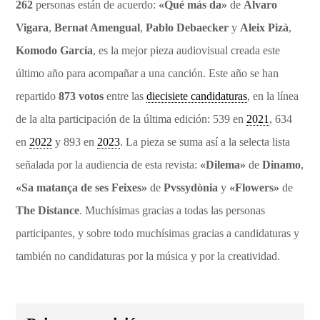
262
personas están de acuerdo:
«Qué más da»
de
Álvaro
Vigara
,
Bernat Amengual
,
Pablo Debaecker
y
Aleix Pizà
,
Komodo García
, es la mejor pieza audiovisual creada este
último año para acompañar a una canción. Este año se han
repartido
873 votos
entre las
diecisiete candidaturas
, en la línea
de la alta participación de la última edición: 539 en
2021
, 634
en
2022
y 893 en
2023
. La pieza se suma así a la selecta lista
señalada por la audiencia de esta revista:
«Dilema»
de
Dinamo
,
«Sa matança de ses Feixes»
de
Pvssydònia
y
«Flowers»
de
The Distance
. Muchísimas gracias a todas las personas
participantes, y sobre todo muchísimas gracias a candidaturas y
también no candidaturas por la música y por la creatividad.