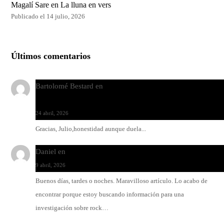
Magalí Sare en La lluna en vers
Publicado el 14 julio, 2026
Últimos comentarios
Bartolomé Bestard
en
Los Increíbles Autómatas, entre la her
y la belleza
24 abril, 2026
Gracias, Julio,honestidad aunque duela...
Daniel
en
Rock y reguetón: agua y aceite
9 abril, 2026
Buenos días, tardes o noches. Maravilloso artículo. Lo acabo de
encontrar porque estoy buscando información para una
investigación sobre rock…