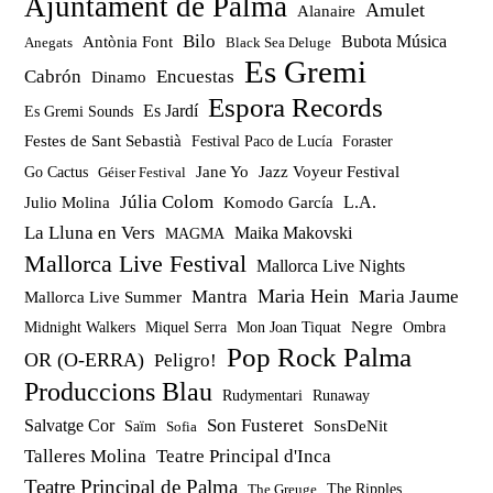
Ajuntament de Palma
Amulet
Alanaire
Bilo
Bubota Música
Antònia Font
Anegats
Black Sea Deluge
Es Gremi
Cabrón
Encuestas
Dinamo
Espora Records
Es Jardí
Es Gremi Sounds
Festes de Sant Sebastià
Festival Paco de Lucía
Foraster
Jazz Voyeur Festival
Jane Yo
Go Cactus
Géiser Festival
Júlia Colom
Julio Molina
Komodo García
L.A.
La Lluna en Vers
Maika Makovski
MAGMA
Mallorca Live Festival
Mallorca Live Nights
Maria Hein
Mantra
Maria Jaume
Mallorca Live Summer
Miquel Serra
Mon Joan Tiquat
Negre
Ombra
Midnight Walkers
Pop Rock Palma
OR (O-ERRA)
Peligro!
Produccions Blau
Rudymentari
Runaway
Son Fusteret
Salvatge Cor
SonsDeNit
Saïm
Sofia
Talleres Molina
Teatre Principal d'Inca
Teatre Principal de Palma
The Ripples
The Greuge